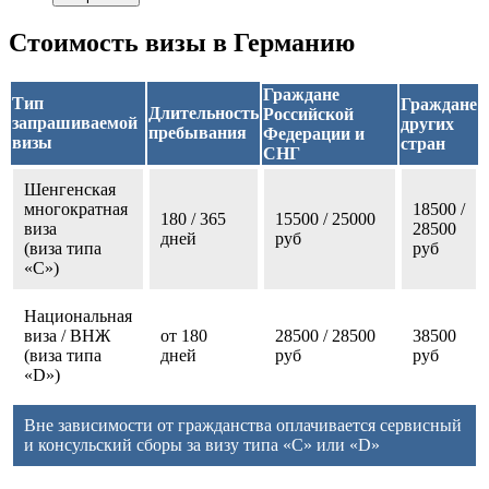
Стоимость визы в Германию
Граждане
Тип
Граждане
Длительность
Российской
запрашиваемой
других
пребывания
Федерации и
визы
стран
СНГ
Шенгенская
многократная
18500 /
180 / 365
15500 / 25000
виза
28500
дней
руб
(виза типа
руб
«С»)
Национальная
виза / ВНЖ
от 180
28500 / 28500
38500
(виза типа
дней
руб
руб
«D»)
Вне зависимости от гражданства оплачивается сервисный
и консульский сборы за визу типа «C» или «D»