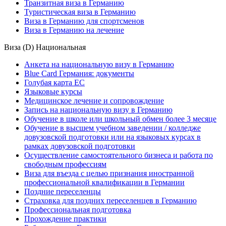
Транзитная виза в Германию
Туристическая виза в Германию
Виза в Германию для спортсменов
Виза в Германию на лечение
Виза (D) Национальная
Анкета на национальную визу в Германию
Blue Card Германия: документы
Голубая карта ЕС
Языковые курсы
Медицинское лечение и сопровождение
Запись на национальную визу в Германию
Обучение в школе или школьный обмен более 3 месяце
Обучение в высшем учебном заведении / колледже
довузовской подготовки или на языковых курсах в
рамках довузовской подготовки
Осуществление самостоятельного бизнеса и работа по
свободным профессиям
Виза для въезда с целью признания иностранной
профессиональной квалификации в Германии
Поздние переселенцы
Страховка для поздних переселенцев в Германию
Профессиональная подготовка
Прохождение практики