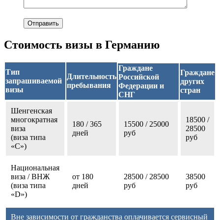
Стоимость визы в Германию
Граждане
Тип
Граждане
Длительность
Российской
запрашиваемой
других
пребывания
Федерации и
визы
стран
СНГ
Шенгенская
многократная
18500 /
180 / 365
15500 / 25000
виза
28500
дней
руб
(виза типа
руб
«С»)
Национальная
виза / ВНЖ
от 180
28500 / 28500
38500
(виза типа
дней
руб
руб
«D»)
Вне зависимости от гражданства оплачивается сервисный