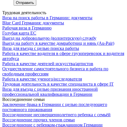
Трудовая деятельность
Виза на поиск работы в Германии: документы
Blue Card Германия: документы
Рабочая виза в Германию
Голубая карта ЕС
Выезд на добровольную (волонтерскую) службу
Выезд на работу в качестве домработниц и нянь (Au-Pair)
Виза для въезда с целью поиска работы
Работа в качестве водителя в сфере грузоперевозок и водителя
автобуса
Работа в качестве деятелей искусства/артистов
Осуществление самостоятельного бизнеса и работа по
свободным профессиям
Работа в качестве ученого/исследователя
Трудовая деятельность в качестве специалиста в сфере IT
Виза для въезда с целью признания иностранной
профессиональной квалификации в Германии
Воссоединение семьи
Заключение брака в Германии с целью последующего
постоянного проживания
Воссоединение несовершеннолетнего ребенка с семьёй
Воссоединение прочих членов семьи
Воссоединение с ребенком-гражданином Германии