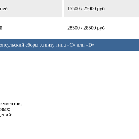
дней
15500 / 25000 руб
ей
28500 / 28500 руб
онсульский сборы за визу типа «C» или «D»
окументов;
нных;
дений;