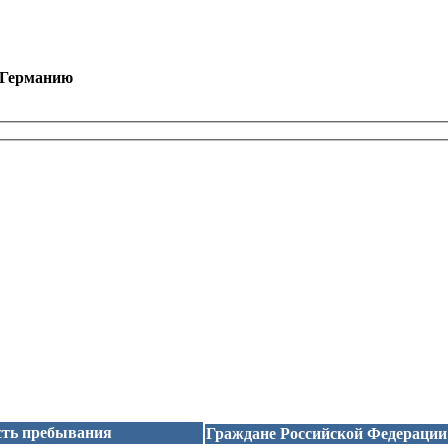
в Германию
сть пребывания
Граждане Российской Федерации