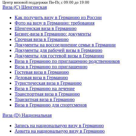
Центр визовой поддержки
Пн-Пт, с 09:00 до 19:00
Виза (C) Шенгенская
Как получить визу в Германию из России
Фото на визу в Германию: требования
Шенгенская виза в Германию
Бизнес-виза в Германию: документы
Срочная виза в Германию
Документы на воссоединение семьи в Германии
Документы для рабочей визы в Германию
Документы для гостевой визы в Германию
Виза в Германию по приглашению родственников
Виза в Германию по приглашению
Гостевая виза в Германию
Деловая виза в Германию
Туристическая виза в Германию
Виза в Германию на лечение
Транспортная виза в Германию
Транзитная виза в Германию
Виза в Германию для спортсменов
Виза (D) Национальная
Запись на национальную визу в Германию
Анкета на национальную визу в Германию