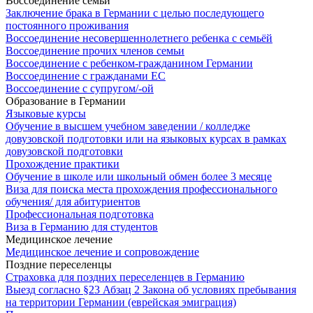
Воссоединение семьи
Заключение брака в Германии с целью последующего
постоянного проживания
Воссоединение несовершеннолетнего ребенка с семьёй
Воссоединение прочих членов семьи
Воссоединение с ребенком-гражданином Германии
Воссоединение с гражданами ЕС
Воссоединение с супругом/-ой
Образование в Германии
Языковые курсы
Обучение в высшем учебном заведении / колледже
довузовской подготовки или на языковых курсах в рамках
довузовской подготовки
Прохождение практики
Обучение в школе или школьный обмен более 3 месяце
Виза для поиска места прохождения профессионального
обучения/ для абитуриентов
Профессиональная подготовка
Виза в Германию для студентов
Медицинское лечение
Медицинское лечение и сопровождение
Поздние переселенцы
Страховка для поздних переселенцев в Германию
Выезд согласно §23 Абзац 2 Закона об условиях пребывания
на территории Германии (еврейская эмиграция)