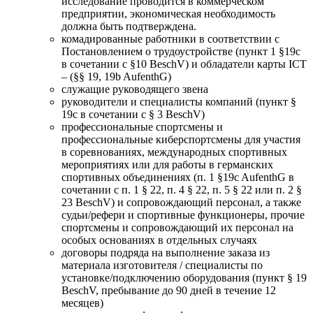
исследование проводится в коммерческом
предприятии, экономическая необходимость
должна быть подтверждена.
комадированные работники в соответствии с
Постановлением о трудоустройстве (пункт 1 §19c
в сочетании с §10 BeschV) и обладатели карты ICT
– (§§ 19, 19b AufenthG)
служащие руководящего звена
руководители и специалисты компаний (пункт §
19c в сочетании с § 3 BeschV)
профессиональные спортсмены и
профессиональные киберспортсмены для участия
в соревнованиях, международных спортивных
мероприятиях или для работы в германских
спортивных объединениях (п. 1 §19c AufenthG в
сочетании с п. 1 § 22, п. 4 § 22, п. 5 § 22 или п. 2 §
23 BeschV) и сопровождающий персонал, а также
судьи/рефери и спортивные функционеры, прочие
спортсмены и сопровождающий их персонал на
особых основаниях в отдельных случаях
договоры подряда на выполнение заказа из
материала изготовителя / специалисты по
установке/подключению оборудования (пункт § 19
BeschV, пребывание до 90 дней в течение 12
месяцев)