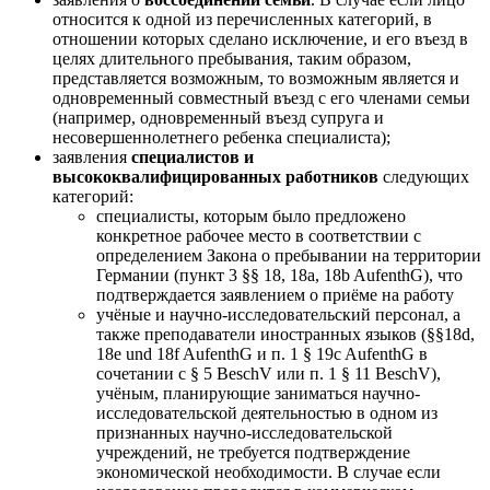
относится к одной из перечисленных категорий, в
отношении которых сделано исключение, и его въезд в
целях длительного пребывания, таким образом,
представляется возможным, то возможным является и
одновременный совместный въезд с его членами семьи
(например, одновременный въезд супруга и
несовершеннолетнего ребенка специалиста);
заявления
специалистов и
высококвалифицированных работников
следующих
категорий:
специалисты, которым было предложено
конкретное рабочее место в соответствии с
определением Закона о пребывании на территории
Германии (пункт 3 §§ 18, 18a, 18b AufenthG), что
подтверждается заявлением о приёме на работу
учёные и научно-исследовательский персонал, а
также преподаватели иностранных языков (§§18d,
18e und 18f AufenthG и п. 1 § 19c AufenthG в
сочетании с § 5 BeschV или п. 1 § 11 BeschV),
учёным, планирующие заниматься научно-
исследовательской деятельностью в одном из
признанных научно-исследовательской
учреждений, не требуется подтверждение
экономической необходимости. В случае если