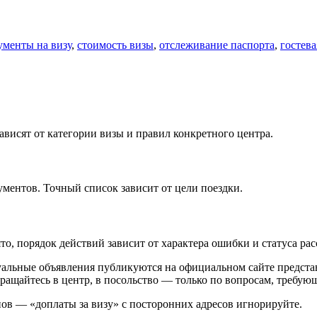
ументы на визу
,
стоимость визы
,
отслеживание паспорта
,
гостева
висят от категории визы и правил конкретного центра.
ментов. Точный список зависит от цели поездки.
о, порядок действий зависит от характера ошибки и статуса рас
альные объявления публикуются на официальном сайте представ
бращайтесь в центр, в посольство — только по вопросам, требую
ов — «доплаты за визу» с посторонних адресов игнорируйте.