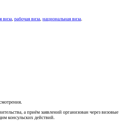
я виза
,
рабочая виза
,
национальная виза
.
смотрения.
ительства, а приём заявлений организован через визовые
щим консульских действий.