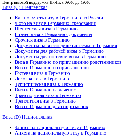
Центр визовой поддержки
Пн-Пт, с 09:00 до 19:00
Виза (C) Шенгенская
Как получить визу в Германию из России
Фото на визу в Германию: требования
Шенгенская виза в Германию
Бизнес-виза в Германию: документы
Срочная виза в Германию
Документы на воссоединение семьи в Германии
Документы для рабочей визы в Германию
Документы для гостевой визы в Германию
Виза в Германию по приглашению родственников
Виза в Германию по приглашению
Гостевая виза в Германию
Деловая виза в Германию
Туристическая виза в Германию
Виза в Германию на лечение
Транспортная виза в Германию
Транзитная виза в Германию
Виза в Германию для спортсменов
Виза (D) Национальная
Запись на национальную визу в Германию
Анкета на национальную визу в Германию